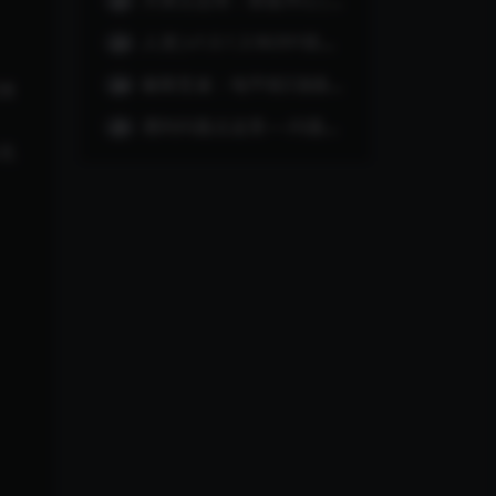
大侠立志传：碧血丹心|v1.2.0210b75|Heros Adventure Road to Passion|官方中文|支持手柄|容量2.47G
22
人渣|v1.0.1.3.96391联机版|官方中文|SCUM|支持网络联机
23
极限竞速：地平线5顶级版|Forza Horizon 5 – Premium Edition|v1.688.109顶级版|官方中文|支持手柄|容量176GB
24
情
遇到问题点这里—-问题合集
25
北