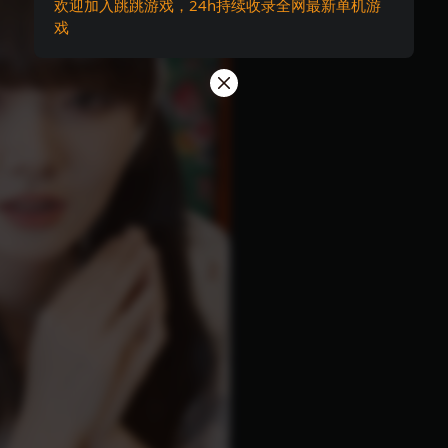
欢迎加入跳跳游戏，24h持续收录全网最新单机游
戏