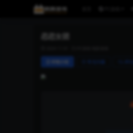
首页
PC游戏
恋恋女团
2024-11-01
PC游戏
电影游戏
详情介绍
常见问题
评