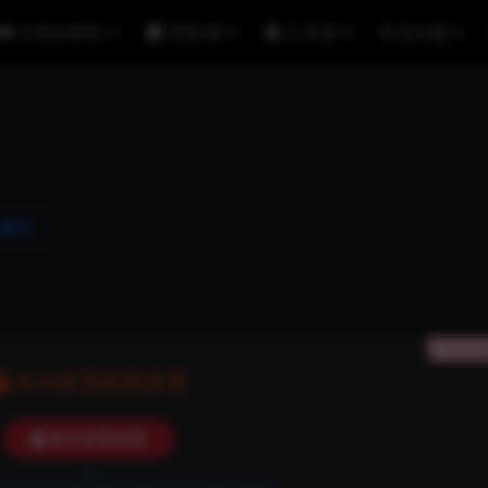
主机&掌机
赏析屋
工具屋
常见问题
论建议
隐藏
本内容需权限查看
购买查看权限