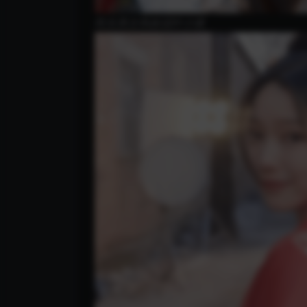
民乐系古风校花叶小倩