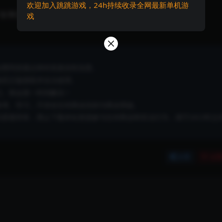
欢迎加入跳跳游戏，24h持续收录全网最新单机游
了叙事的发展，揭露了人物的缺陷、秘密和被掩盖的真相。
戏
站赞同其观点和对其真实性负责。
购买正版授权并合法使用。
们。将会第一时间解决！
参考、学习，不存在任何商业目的与商业用途。
归原著所有，禁止下载本站资源参与任何商业和非法行为，请于24小时之
分享
点赞