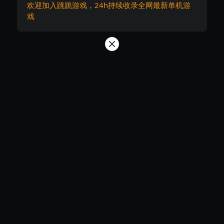
欢迎加入跳跳游戏，24h持续收录全网最新单机游
戏