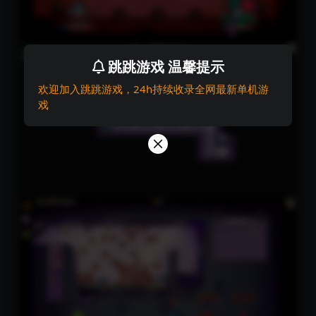
跳跳游戏 温馨提示
欢迎加入跳跳游戏，24h持续收录全网最新单机游
戏