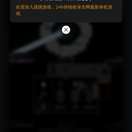
欢迎加入跳跳游戏，24h持续收录全网最新单机游
戏